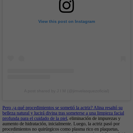
View this post on Instagram
A post shared by J I M (@jimvelasquezoficial)
Pero ¿a qué procedimientos se sometió la actriz? Alina resaltó su
belleza natural y lucirá divina tras someterse a una limpieza facial
profunda para el cuidado de la piel
, eliminación de impurezas y
aumento de hidratación, inicialmente. Luego, la actriz pasó por
procedimientos no quirúrgicos como plasma rico en plaquetas,