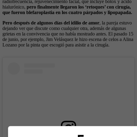
radiofrecuencia, rejuvenecimiento facial, que incluye bótox y ácido
hialurónico,
pero finalmente llegaron los ‘retoques’ con cirugía,
que fueron blefaroplastia en los cuatro párpados y lipopapada.
Pero después de algunos días del idilio de amor
, la pareja estuvo
dejando ver que discute como cualquier otra, además de algunas
grietas en la convivencia que no había mostrado antes. El pasado 15
de junio, por ejemplo, Jim Velásquez le hizo escena de celos a Alina
Lozano por la pinta que escogió para asistir a la cirugía.