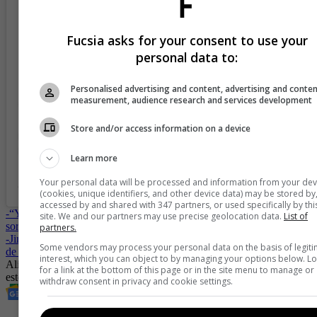
View this post on Instagram
Fucsia asks for your consent to use your
personal data to:
Personalised advertising and content, advertising and conte
measurement, audience research and services development
Store and/or access information on a device
Learn more
Your personal data will be processed and information from your dev
A post shared by DR. FELIPE GONZÁLEZ (@drfelipegonzalez)
(cookies, unique identifiers, and other device data) may be stored by
accessed by and shared with 347 partners, or used specifically by thi
-
“Yo dudaría”: Alina Lozano habla de su boda con Jim Velásquez y
site. We and our partners may use precise geolocation data.
List of
sorprende con sus declaraciones
partners.
-
Jim Velásquez aclaró si le puso los ‘cachos’ a Alina en su despedida
Some vendors may process your personal data on the basis of legit
de soltero
interest, which you can object to by managing your options below. L
Alina Lozano
Romance
famosas colombianas
cirugías
for a link at the bottom of this page or in the site menu to manage or
estéticas
cirugías
Entretenimiento
Farándula
withdraw consent in privacy and cookie settings.