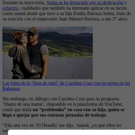
Durante su trayectoria,
Serna se ha destacado por su dedicación y
esfuerzo
, cualidades que también ha intentado aplicar en su faceta
como mamá desde que tuvo a su hija Emilia Barraza Serna, fruto de
su relación con el empresario Juan Manuel Barraza, a sus 37 años.
Las fotos de la “luna de miel” de Carolina Cruz con su novio en las
Bahamas
Sin embargo, en diálogo con Carolina Cruz para su programa
‘Diario de una mamá’, disponible en la plataforma de YouTube,
contó que tenía
un “problemita” en casa con su hija, quien se
llegó a quejar por sus extensas jornadas de trabajo.
“Ella una vez en ‘El Desafío’ me dijo, ‘mamá, ¿es que ellos no
saben que tú tienes una hija?, es que mamá, estoy hasta acá’ y me