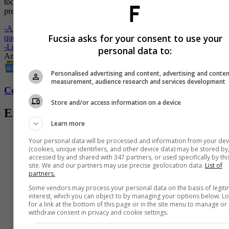
tocó decirle: ‘ok ok, ya vamos a acabar, tú puedes’”, contó la
presentadora.
-
Andrea Serna marca la tendencia con una prenda de hombre que le
Fucsia asks for your consent to use your
queda muy bien a las mujeres
-
Los triunfos de Andrea Serna después de ‘El Desafío’
personal data to:
Andrea Serna
Televisión
Presentadora
Personalised advertising and content, advertising and conte
measurement, audience research and services development
Conozca más de Fucsia aquí
Store and/or access information on a device
Entradas relacionadas
Learn more
Your personal data will be processed and information from your dev
(cookies, unique identifiers, and other device data) may be stored by
accessed by and shared with 347 partners, or used specifically by thi
site. We and our partners may use precise geolocation data.
List of
partners.
Some vendors may process your personal data on the basis of legit
interest, which you can object to by managing your options below. L
for a link at the bottom of this page or in the site menu to manage or
withdraw consent in privacy and cookie settings.