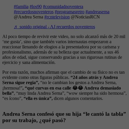
#familia
#los90
#comunidadnoventera
#recuerdosnoventeros
#programasretro
#andreaserna
@Andrea Serna
#rcntelevision
@NoticiasRCN
♬ sonido original - AJ recuerdos noventeros
Al poco tiempo de revivir este video, no solo alcanzó más de 20 mil
‘me gusta’, sino que también varios internautas empezaron a
reaccionar llenando de elogios a la presentadora por su carisma y
profesionalismo, además de su belleza que actualmente, a sus 46
años de edad, sigue conservando gracias a sus rigurosas rutinas de
ejercicio y sana alimentación.
Por esta razón, muchos afirman que el cambio de su físico no es tan
evidente como otras figuras públicas.
“24 años atrás y Andrea
Serna sigue regia”,
“no le cambian los gestos a Andrea Serna,
¡hermosa!”
, “qué curvas en esa calle 😂😂 Andrea demasiado
bella”
, “muy linda Andrea Serna”, “wow siempre ha sido hermosa”,
“es ícono”,
“ella es única”,
dicen algunos comentarios.
Andrea Serna confesó que su hija “le cantó la tabla”
por su trabajo, ¿qué pasó?