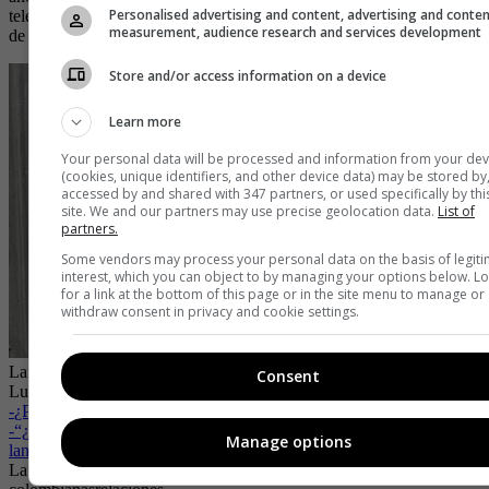
Personalised advertising and content, advertising and conte
televisión... Empecé a grabar una serie donde voy a tener mi sueño
measurement, audience research and services development
de por fin actuar”.
Store and/or access information on a device
Learn more
Your personal data will be processed and information from your dev
(cookies, unique identifiers, and other device data) may be stored by
accessed by and shared with 347 partners, or used specifically by thi
site. We and our partners may use precise geolocation data.
List of
partners.
Some vendors may process your personal data on the basis of legit
interest, which you can object to by managing your options below. L
for a link at the bottom of this page or in the site menu to manage or
withdraw consent in privacy and cookie settings.
Laura Tobón reveló la realidad de alistarse ahora que tiene a su hijo
Consent
Lucca
| Foto:
Cuenta de Instagram @laura_tobon
-
¿Por qué Laura Acuña no estará en ‘La Voz Kids’?
-
“¿Qué pasó con esos semestres en la Javeriana?”: Yina Calderón
Manage options
lanza dura crítica contra Laura Tobón
Laura Tobón
Matrimonio
Anillo de compromiso
pareja
famosas