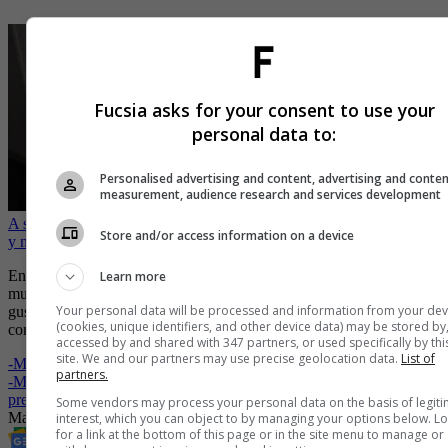
Fucsia asks for your consent to use your
personal data to:
Personalised advertising and content, advertising and conte
measurement, audience research and services development
A sus 57 años, Margarita Rosa de Francisco vuelve a la universidad
Store and/or access information on a device
y no a estudiar astrología
En sus redes sociales, ambos reflejan el apoyo que se brindan
Learn more
mutuamente en sus proyectos y las pasiones que comparten como su
Your personal data will be processed and information from your dev
gusto por hacer ejercicio, mantener una sana alimentación y
(cookies, unique identifiers, and other device data) may be stored by
compartir tiempo con sus mascotas.
accessed by and shared with 347 partners, or used specifically by thi
site. We and our partners may use precise geolocation data.
List of
-
Margarita Rosa de Francisco sin botox ¡Qué cambio!
partners.
-
Marbelle envía controversial mensaje a Margarita Rosa por su
premio como mejor actriz
Some vendors may process your personal data on the basis of legit
Margarita Rosa de Francisco
Soledad
Romanticismo
interest, which you can object to by managing your options below. L
for a link at the bottom of this page or in the site menu to manage or