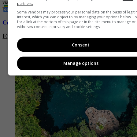
viaje
viajar
Orlando
partners.
Some vendors may process your personal data on the basis of legit
interest, which you can object to by managing your options below. L
for a link at the bottom of this page or in the site menu to manage or
Conozca más de Fucsia aquí
withdraw consent in privacy and cookie settings.
Entradas relacionadas
Consent
Manage options