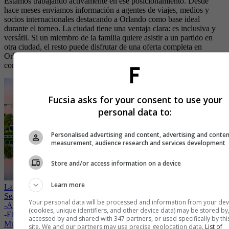
Estamos trabajando activamente en ese posicionamiento. Desde
hace meses enviamos información a agentes de viajes, medios y
socios internacionales destacando a Orlando como base ideal
durante el torneo. La ciudad tiene una ventaja clara: es inclusiva y
versátil. Si un miembro de la familia quiere asistir a un partido en
otra ciudad, el resto puede disfrutar de una oferta completa en
Orlando. Es un destino que funciona tanto para el fanático del fútbol
como para quienes buscan cultura, gastronomía o entretenimiento.
Fucsia asks for your consent to use your
personal data to:
Personalised advertising and content, advertising and conte
measurement, audience research and services development
Store and/or access information on a device
Learn more
La guía definitiva: cinco experiencias que hacen única una visita a
SeaWorld
Your personal data will be processed and information from your dev
-
Aruba transforma el lujo de viajar: menos prisa, más conexión
(cookies, unique identifiers, and other device data) may be stored by
-
El Rockefeller Center se convierte en un Fan Village para el
accessed by and shared with 347 partners, or used specifically by thi
Mundial 2026
site. We and our partners may use precise geolocation data.
List of