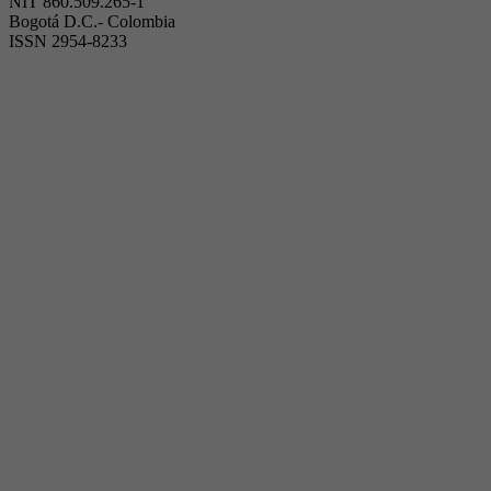
NIT 860.509.265-1
Bogotá D.C.- Colombia
ISSN 2954-8233