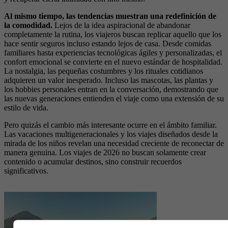
Al mismo tiempo, las tendencias muestran una redefinición de
la comodidad.
Lejos de la idea aspiracional de abandonar
completamente la rutina, los viajeros buscan replicar aquello que los
hace sentir seguros incluso estando lejos de casa. Desde comidas
familiares hasta experiencias tecnológicas ágiles y personalizadas, el
confort emocional se convierte en el nuevo estándar de hospitalidad.
La nostalgia, las pequeñas costumbres y los rituales cotidianos
adquieren un valor inesperado. Incluso las mascotas, las plantas y
los hobbies personales entran en la conversación, demostrando que
las nuevas generaciones entienden el viaje como una extensión de su
estilo de vida.
Pero quizás el cambio más interesante ocurre en el ámbito familiar.
Las vacaciones multigeneracionales y los viajes diseñados desde la
mirada de los niños revelan una necesidad creciente de reconectar de
manera genuina. Los viajes de 2026 no buscan solamente crear
contenido o acumular destinos, sino construir recuerdos
significativos.