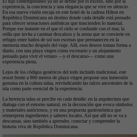
El lujo contemporáneo ya no se define por el exceso, sino por la
experiencia, la conciencia y una elegancia que se vive en silencio.
En esa nueva visión encaja en este hotel de la cadena Hilton en
República Dominicana un destino donde cada detalle está pensado
para ofrecer sensaciones auténticas que trascienden lo material.
Porque ese instante en el que el cielo se confunde con el mar, la
orilla que invita a caminar descalzos y la arena que se convierte en
refugio entre baños de sol son escenas que permanecen en la
memoria mucho después del viaje. Allí, esos deseos toman forma a
diario, con una playa virgen como escenario y un alojamiento
pensado para vivir el verano —y el descanso— como una
experiencia plena.
Lejos de los códigos genéricos del todo incluido tradicional, este
resort frente a 800 metros de playa virgen propone una inmersión
genuina en la cultura taína, reivindicando las raíces ancestrales de la
isla como parte esencial de la experiencia.
La herencia taína se percibe en cada detalle: en la arquitectura que
dialoga con el entorno natural, en la decoración que evoca símbolos
y materiales autóctonos, y en una propuesta gastronómica que
reinterpreta ingredientes y saberes locales. Así que allí no se va a
descansar, sino también a aprender, conectar y comprender la
historia viva de República Dominicana.