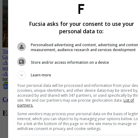
Fucsia asks for your consent to use your
personal data to:
Personalised advertising and content, advertising and conte
measurement, audience research and services development
Tres días para enamorarse de Lago de Atitlán y de Ciudad de
Guatemala
Store and/or access information on a device
-
Así empieza un retiro de bienestar en Los Cabos: con el sonido del
océano y un atardecer que lo cambia todo
-
Aruba transforma el lujo de viajar: menos prisa, más conexión
Learn more
turismo
Viajes
viajar
Your personal data will be processed and information from your dev
(cookies, unique identifiers, and other device data) may be stored by
accessed by and shared with 347 partners, or used specifically by thi
Conozca más de Fucsia aquí
site. We and our partners may use precise geolocation data.
List of
partners.
Entradas relacionadas
Some vendors may process your personal data on the basis of legit
interest, which you can object to by managing your options below. L
for a link at the bottom of this page or in the site menu to manage or
withdraw consent in privacy and cookie settings.