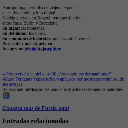
Antropóloga, periodista y viajera experta
en estilo de vida y lujo digital.
Nacida y criada en Bogotá, retoques finales
entre París, Berlín y Barcelona.
Su lugar
: las montañas.
Su debilidad
: los libros.
Su sinónimo de bienestar
: una taza de té verde.
Para saber más síguela en
Instagram:
@mightyjosephine
-
¿Cómo cuidar la piel a los 30 años según los dermatólogos?
-
María Fernanda Yepes se llevó aplausos por mostrarse orgullosa de
sus arrugas
Belleza natural
Mascarillas para el rostro
Belleza
Remedios naturales
Conozca más de Fucsia aquí
Entradas relacionadas