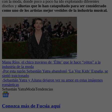
con la moda, donde poco a poco ha ido explorando diferentes
diseños y
siluetas que lo han catapultado para ser considerado
como uno de los artistas mejor vestidos de la industria musical.
Manu Ríos, el chico travieso de ‘Élite’ que le hace “ojitos” a la
industria de la moda
-
Por esta razón Sebastián Yatra abandonó ‘La Voz Kids’ España, se
sintió traicionado
-
Sebastián Yatra y Aitana dejaron ver su amor en estas imágenes
románticas
Sebastián Yatra
Moda
Tendencias
Conozca más de Fucsia aquí