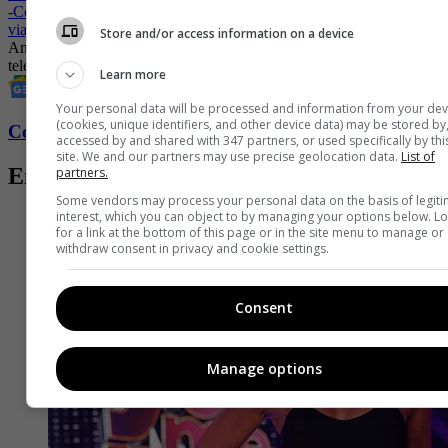
-
Con inesperada noticia Ana Karina sorprendió a su esposo en pleno
viaje
Store and/or access information on a device
Ana Karina Soto
Presentadora de televisión
presentadoras de
televisión
Instagram
Farándula
farándula colombiana
Celebridades
Learn more
Your personal data will be processed and information from your dev
(cookies, unique identifiers, and other device data) may be stored by
Conozca más de Fucsia aquí
accessed by and shared with 347 partners, or used specifically by thi
site. We and our partners may use precise geolocation data.
List of
Entradas relacionadas
partners.
Some vendors may process your personal data on the basis of legit
interest, which you can object to by managing your options below. L
for a link at the bottom of this page or in the site menu to manage or
withdraw consent in privacy and cookie settings.
Consent
Manage options