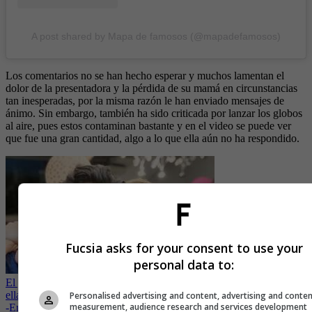
A post shared by Mapa de famosos (@mapadefamosos)
Los comentarios no se han hecho esperar y muchos lamentan el
dolor de la presentadora y la pérdida de su mamá en circunstancias
tan inesperadas, por la misma razón le han enviado mensajes de
ánimo. Sin embargo, también ha sido criticada por lanzar los globos
al aire, pues estos contaminan bastante y en el video se puede ver
que fue una gran cantidad, algo a lo que ella aún no ha respondido.
Fucsia asks for your consent to use your
personal data to:
El grave accidente que sufrió el esposo de Ana Karina Soto mientras
ella sufría por salud de su mamá
Personalised advertising and content, advertising and conte
measurement, audience research and services development
-
En cirugía terminaron las vacaciones de Ana Karina Soto