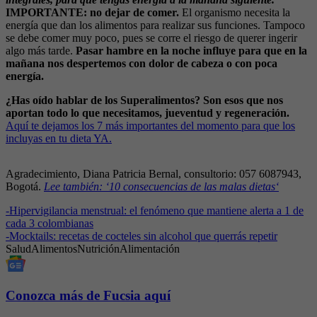
IMPORTANTE:
no dejar de comer.
El organismo necesita la
energía que dan los alimentos para realizar sus funciones. Tampoco
se debe comer muy poco, pues se corre el riesgo de querer ingerir
algo más tarde.
Pasar hambre en la noche influye para que en la
mañana nos despertemos con dolor de cabeza o con poca
energía.
¿Has oído hablar de los Superalimentos? Son esos que nos
aportan todo lo que necesitamos, jueventud y regeneración.
Aquí te dejamos los 7 más importantes del momento para que los
incluyas en tu dieta YA.
Agradecimiento, Diana Patricia Bernal, consultorio: 057 6087943,
Bogotá.
Lee también: ‘10 consecuencias de las malas dietas‘
-
Hipervigilancia menstrual: el fenómeno que mantiene alerta a 1 de
cada 3 colombianas
-
Mocktails: recetas de cocteles sin alcohol que querrás repetir
Salud
Alimentos
Nutrición
Alimentación
Conozca más de Fucsia aquí