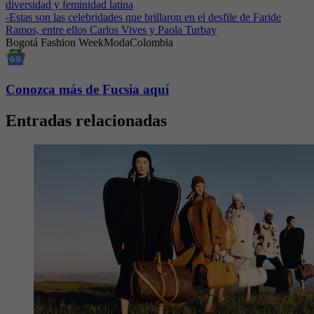
diversidad y feminidad latina
-
Estas son las celebridades que brillaron en el desfile de Faride
Ramos, entre ellos Carlos Vives y Paola Turbay
Bogotá Fashion Week
Moda
Colombia
Conozca más de Fucsia aquí
Entradas relacionadas