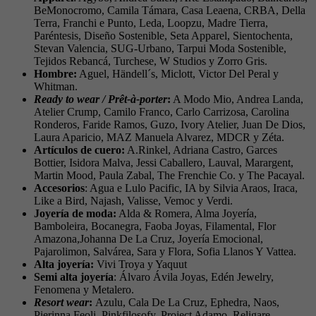
BeMonocromo, Camila Támara, Casa Leaena, CRBA, Della
Terra, Franchi e Punto, Leda, Loopzu, Madre Tierra,
Paréntesis, Diseño Sostenible, Seta Apparel, Sientochenta,
Stevan Valencia, SUG-Urbano, Tarpui Moda Sostenible,
Tejidos Rebancá, Turchese, W Studios y Zorro Gris.
Hombre:
Aguel, Händell´s, Miclott, Victor Del Peral y
Whitman.
Ready to wear / Prêt-à-porter
:
A Modo Mio, Andrea Landa,
Atelier Crump, Camilo Franco, Carlo Carrizosa, Carolina
Ronderos, Faride Ramos, Guzo, Ivory Atelier, Juan De Dios,
Laura Aparicio, MAZ Manuela Alvarez, MDCR y Zéta.
Artículos de cuero:
A.Rinkel, Adriana Castro, Garces
Bottier, Isidora Malva, Jessi Caballero, Lauval, Marargent,
Martin Mood, Paula Zabal, The Frenchie Co. y The Pacayal.
Accesorios
: Agua e Lulo Pacific, IA by Silvia Araos, Iraca,
Like a Bird, Najash, Valisse, Vemoc y Verdi.
Joyería de moda:
Alda & Romera, Alma Joyería,
Bamboleira, Bocanegra, Faoba Joyas, Filamental, Flor
Amazona,Johanna De La Cruz, Joyería Emocional,
Pajarolimon, Salvárea, Sara y Flora, Sofia Llanos Y Vattea.
Alta joyería:
Vivi Troya y Yaquut
Semi alta joyería
: Álvaro Ávila Joyas, Edén Jewelry,
Fenomena y Metalero.
Resort wear
:
Azulu, Cala De La Cruz, Ephedra, Naos,
Pierinna Feoli, Pinkfilosofy, Project Adamo, Religare,