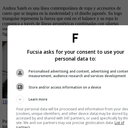
Andrea Saieh es una línea contemporánea de ropa y accesorios de
cuero que se inspira en la modernidad y el diseño japonés. Su logo
triangular representa la fuerza que está en el balance y su ropa lo
comunica a través de líneas geométricas combinadas con siluetas
sueltas. En sus accesorios lo vemos en contrastes de colores y
figuras geométricas.
Fucsia asks for your consent to use your
personal data to:
Personalised advertising and content, advertising and conte
measurement, audience research and services development
Store and/or access information on a device
Learn more
110 marcas y 14 pasarelas llegan a Bogota Fashion Week 2023
Your personal data will be processed and information from your dev
Project Adamo
(cookies, unique identifiers, and other device data) may be stored by
accessed by and shared with 347 partners, or used specifically by thi
Project Adamo ofrece
resortwear
con un toque contemporáneo,
site. We and our partners may use precise geolocation data.
List of
inspirándose en el arte moderno, la forma, y la teoría del color.
partners.