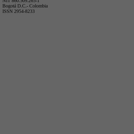
NIT 860.509.265-1
Bogotá D.C.- Colombia
ISSN 2954-8233