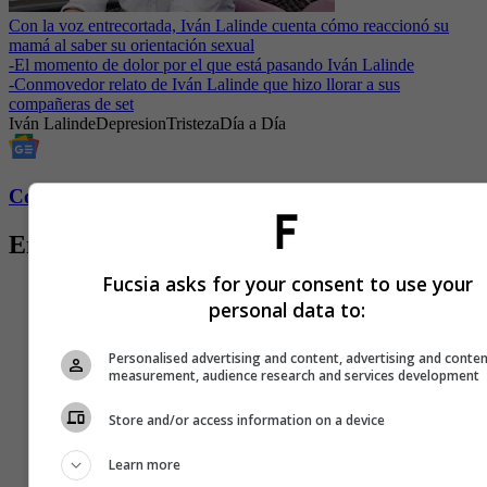
Con la voz entrecortada, Iván Lalinde cuenta cómo reaccionó su
mamá al saber su orientación sexual
-
El momento de dolor por el que está pasando Iván Lalinde
-
Conmovedor relato de Iván Lalinde que hizo llorar a sus
compañeras de set
Iván Lalinde
Depresion
Tristeza
Día a Día
Conozca más de Fucsia aquí
Entradas relacionadas
Fucsia asks for your consent to use your
personal data to:
Personalised advertising and content, advertising and conte
measurement, audience research and services development
Store and/or access information on a device
Learn more