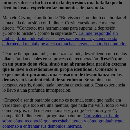
íntimos sobre su lucha contra la depresión, una batalla que lo
llevó incluso a experimentar momentos de paranoia.
Marcelo Cezán, el anfitrión de “Bravíssimo”, no dudó en abordar el
tema de la depresión con Lalinde. Cezán cuestionó de manera
directa: “Concreto, tres herramientas para superar la depresión.
¿Cómo lo hiciste?, ¿cómo la superaste?”.
Lalinde respondió sin
titubear, brindando valiosas claves para enfrentar y superar esta
enfermedad mental que afecta a muchas personas en todo el mundo.
“Darme tiempo para mí”, comenzó Lalinde, describiendo uno de los
pilares fundamentales en su proceso de recuperación.
Reveló que
en un punto de su vida, sintió una abrumadora presión externa
que lo llevó a cuestionarse su propia identidad. Comenzó a
experimentar paranoia, una sensación de desconfianza en los
demás y en la autenticidad de su entorno
. Se sumió en una
perspectiva gris, donde nada lograba emocionarlo. Esta experiencia
lo llevó a una profunda introspección.
“Empecé a sentir paranoia que no es normal, sentía que nadie era
verdadero, que todo era una mentira, que nada me valía, todo lo veía
como en gris, nada me emocionaba y yo dije ‘este no soy yo’”,
compartió Lalinde en el programa matutino.
Con valentía, habló
sobre cómo reconoció que necesitaba ayuda y cómo gradualmente
comenzó a enfrentar sus demonios internos.