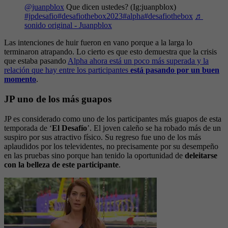
@juanpblox
Que dicen ustedes? (Ig:juanpblox)
#jpdesafio
#desafiothebox2023
#alpha
#desafiothebox
♬
sonido original - Juanpblox
Las intenciones de huir fueron en vano porque a la larga lo
terminaron atrapando. Lo cierto es que esto demuestra que la crisis
que estaba pasando
Alpha ahora está un poco más superada y la
relación que hay entre los participantes
está pasando por un buen
momento
.
JP uno de los más guapos
JP es considerado como uno de los participantes más guapos de esta
temporada de ‘
El Desafío
’. El joven caleño se ha robado más de un
suspiro por sus atractivo físico. Su regreso fue uno de los más
aplaudidos por los televidentes, no precisamente por su desempeño
en las pruebas sino porque han tenido la oportunidad de
deleitarse
con la belleza de este participante
.