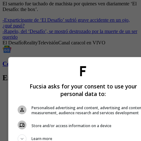
El samario fue tachado de machista por quienes ven diariamente ‘El
Desafío: the box’.
-
Exparticipante de ‘El Desafío’ sufrió grave accidente en un ojo,
¿qué pasó?
-
Rapelo, del ‘Desafío’, se mostró destrozado por la muerte de un ser
querido
El Desafío
Reality
Televisión
Canal caracol en VIVO
Conozca más de Fucsia aquí
Entradas relacionadas
Fucsia asks for your consent to use your
personal data to:
Personalised advertising and content, advertising and conte
measurement, audience research and services development
Store and/or access information on a device
Learn more