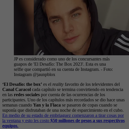
JP es considerado como uno de los concursantes más
guapos de 'El Desafío: The Box 2023'. Esta es una
selfie que compartió en su cuenta de Instagram.
- Foto:
Instagram @jaunpblox
‘El Desafío: the box’
es el
reality
favorito de los televidentes del
Canal Caracol
cada capítulo se termina convirtiendo en tendencia
en las
redes sociales
por cuenta de las ocurrencias de los
participantes. Uno de los capítulos más recordados se dio hace unas
semanas cuando
Yan y la Flaca
se pasaron de copas cuando se
suponía que disfrutaban de una noche de esparcimiento en el cubo.
En medio de su estado de embriaguez comenzaron a tirar cosas por
la ventana y esto les costo
$50 millones de pesos a sus respectivos
equipos
.