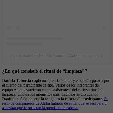
A post shared by Daniela Taborda (@soydanielataborda)
¿En qué consistió el ritual de “limpieza”?
Daniela Taborda
cogió una prenda interior y empezó a pasarla por
el cuerpo del participante caleño. Varios de los integrantes del
equipo Alpha estuvieron como “
asistentes
” del curioso ritual de
limpieza. Uno de los momentos más graciosos se dio cuando
Daniela trató de ponerle
la tanga en la cabeza al participante
.
El
resto de compañeros de Alpha trataron de evitar que se escapara y
así evitar que le pusieran la prenda en la cabeza.