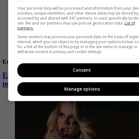
Your personal data will be processed and information from your dev
(cookies, unique identifiers, and other device data) may be stored by
accessed by and shared with 347 partners, or used specifically by thi
site. We and our partners may use precise geolocation data.
List of
partners.
Some vendors may process your personal data on the basis of legit
interest, which you can object to by managing your options below. L
for a link at the bottom of this page or in the site menu to manage or
withdraw consent in privacy and cookie settings.
Entretenimiento
Consent
Estas son las series que lideran las
nominaciones a los Premios Emmy 2026
Manage options