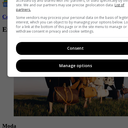
accessed by and shared with 347 partners, or used specifically by thi
site. We and our partners may use precise geolocation data.
List of
partners.
Conozca más de Fucsia aquí
Some vendors may process your personal data on the basis of legit
interest, which you can object to by managing your options below. L
for a link at the bottom of this page or in the site menu to manage or
Entradas relacionadas
withdraw consent in privacy and cookie settings.
Consent
Manage options
Moda